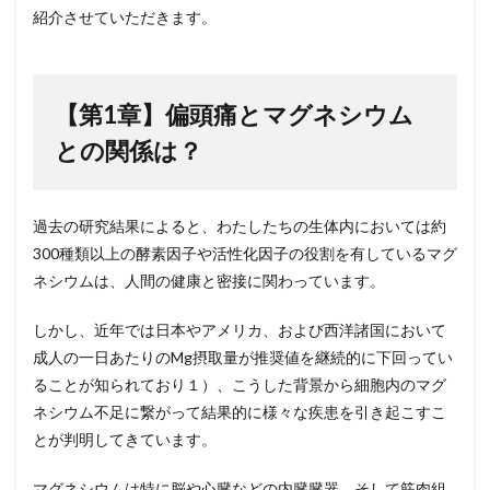
【まと
紹介させていただきます。
め（お
わり
に）】
4.1
【第
1
章】偏頭痛とマグネシウム
引用
との関係は？
文献
4.2
著者
につ
過去の研究結果によると、わたしたちの生体内においては約
いて
300
種類以上の酵素因子や活性化因子の役割を有しているマグ
4.2.0.1
ネシウムは、人間の健康と密接に関わっています。
M先生
しかし、近年では日本やアメリカ、および西洋諸国において
成人の一日あたりの
Mg
摂取量が推奨値を継続的に下回ってい
ることが知られており１）、こうした背景から細胞内のマグ
ネシウム不足に繋がって結果的に様々な疾患を引き起こすこ
とが判明してきています。
マグネシウムは特に脳や心臓などの内臓臓器、そして筋肉組