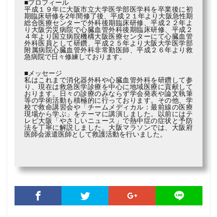
■プロフィール
平成１９年に大阪市立大学医学部医学科を卒業後に初
期臨床研修を2年間修了後、平成２１年より大阪急性期
総合医療センターで外科後期臨床研修、平成２２年よ
り大阪労災病院で心臓血管外科後期臨床研修、平成２
４年より国立病院機構大阪医療センターにて心臓血管
外科医員として研鑽、平成２５年より大阪大学医学部
附属病院心臓血管外科非常勤医師、平成２６年より救
急病院で日々修練しております。
■メッセージ
私はこれまで消化器外科や心臓血管外科を研鑽して参
り、現在は救急医学診療を中心に地域医療に貢献して
おります。日々の診療のみならず学会発表や論文執筆
等の学術活動も積極的に行っております。その他、学
校で救命講習会や「チームメディカル：最前線の医療
現場から学ぶ」をテーマに講演しました。以前にはテ
レビ大阪「やさしいニュース」で熱中症の症状と予防
法を丁寧に解説しました。大阪マラソンでは、大阪府
医師会派遣医師として救護活動を行いました。