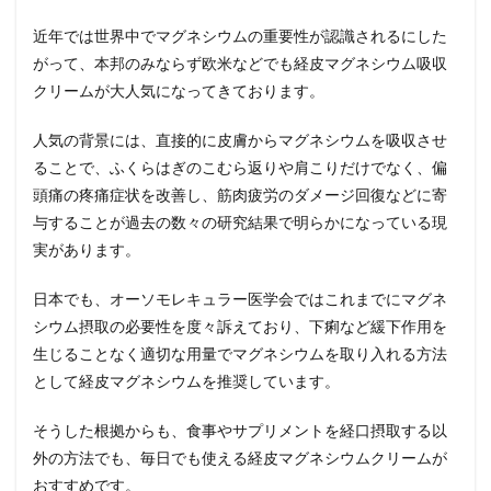
近年では世界中でマグネシウムの重要性が認識されるにした
がって、本邦のみならず欧米などでも経皮マグネシウム吸収
クリームが大人気になってきております。
人気の背景には、直接的に皮膚からマグネシウムを吸収させ
ることで、ふくらはぎのこむら返りや肩こりだけでなく、偏
頭痛の疼痛症状を改善し、筋肉疲労のダメージ回復などに寄
与することが過去の数々の研究結果で明らかになっている現
実があります。
日本でも、オーソモレキュラー医学会ではこれまでにマグネ
シウム摂取の必要性を度々訴えており、下痢など緩下作用を
生じることなく適切な用量でマグネシウムを取り入れる方法
として経皮マグネシウムを推奨しています。
そうした根拠からも、食事やサプリメントを経口摂取する以
外の方法でも、毎日でも使える経皮マグネシウムクリームが
おすすめです。