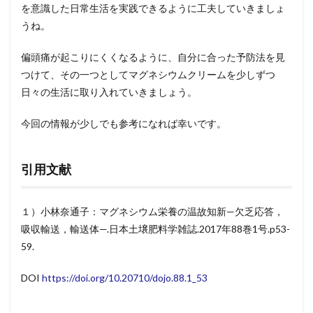
を意識した日常生活を実践できるように工夫していきましょ
うね。
偏頭痛が起こりにくくなるように、自分に合った予防法を見
つけて、その一つとしてマグネシウムクリームを少しずつ
日々の生活に取り入れていきましょう。
今回の情報が少しでも参考になれば幸いです。
引用文献
１）小林奈通子：マグネシウム栄養の温故知新
—
欠乏応答，
吸収輸送，輸送体
—.
日本土壌肥料学雑誌
.2017
年
88
巻
1
号
.p53-
59.
DOI
https://doi.org/10.20710/dojo.88.1_53