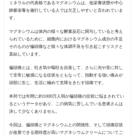
ミネラルの代表格であるマグネシウムは、低栄養状態や中心
との
関係
静脈栄養を施行している人では欠乏しやすいと言われていま
は？
す。
3
【第
マグネシウムは体内の様々な酵素反応に関与していると考え
2
られているために、細胞内におけるマグネシウム成分の不足
章】
そのものが偏頭痛など様々な体調不良を引き起こすリスクと
偏頭
痛症
直結しています。
状が
改善
偏頭痛とは、吐き気や嘔吐を自覚して、さらに光や音に対し
でき
る期
て非常に敏感になる症状をともなって、拍動する強い痛みが
待度
頭部に生じ、生活に極めて支障をきたす頭痛です。
が高
いマ
グネ
本邦では年間に約
1000
万人弱が偏頭痛の症状に悩まされてい
シウ
るというデータがあり、この病気に苦しんでいる患者さんは
ムク
決して少なくありません。
リー
ムと
は？
今回は、偏頭痛とマグネシウムとの関係性、そして頭痛症状
4
が改善できる期待度が高いマグネシウムクリームについてご