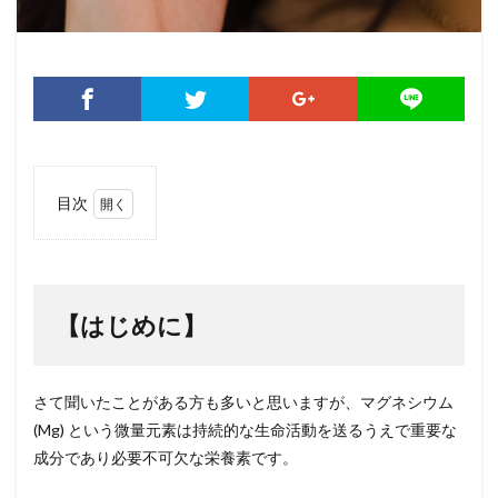
目次
1
【は
じめ
に】
【はじめに】
2
【第
1
章】
さて聞いたことがある方も多いと思いますが、マグネシウム
偏頭
(Mg)
という微量元素は持続的な生命活動を送るうえで重要な
痛と
マグ
成分であり必要不可欠な栄養素です。
ネシ
ウム