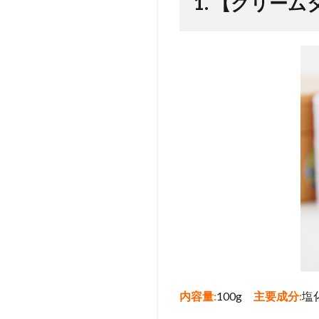
1. 【クリー
2
2.
【ス
プレ
ータ
イ
プ】
ライ
フフ
ロー
ピュ
アマ
グネ
シウ
ムオ
イル
3
3.
内容量:
100g
主要成分:
塩
【入
浴剤