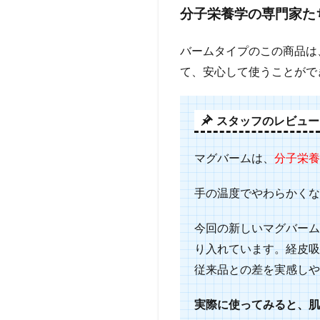
分子栄養学の専門家た
タイ
プ】
エプ
バームタイプのこの商品は
ソム
て、安心して使うことがで
ソル
ト
シー
クリ
スタッフのレビュー
スタ
ル
マグバームは、
分子栄養
3.1
気に
手の温度でやわらかくな
なる
アイ
今回の新しいマグバーム
テム
り入れています。経皮吸
はあ
りま
従来品との差を実感しや
した
か？
実際に使ってみると、肌
3.2