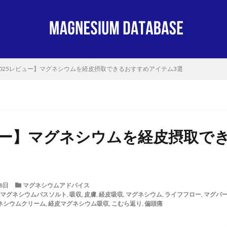
2025レビュー】マグネシウムを経皮摂取できるおすすめアイテム3選
ビュー】マグネシウムを経皮摂取で
8日
マグネシウムアドバイス
マグネシウムバスソルト
,
吸収
,
皮膚
,
経皮吸収
,
マグネシウム
,
ライフフロー
,
マグバ
ネシウムクリーム
,
経皮マグネシウム吸収
,
こむら返り
,
偏頭痛