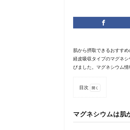
肌から摂取できるおすすめ
経皮吸収タイプのマグネシ
びました。マグネシウム情
目次
0.1
マグ
ネシ
マグネシウムは肌
ウム
は肌
から