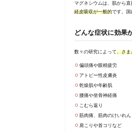
マグネシウムは、肌から直
吸収
経皮吸収が一般的
です。国
する
のが
効果
的！
どんな症状に効果
0.2
どん
数々の研究によって
、さま
な症
状に
偏頭痛や眼精疲労
効果
があ
アトピー性皮膚炎
る
乾燥肌や年齢肌
の？
腰痛や坐骨神経痛
0.3
マグ
こむら返り
ネシ
ウム
筋肉痛、筋肉のけいれん
マニ
肩こりや首コリなど
アの