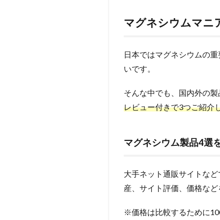
スタ
ッフ
マグネシウムマニ
厳選
おす
すめ
アイ
日本ではマグネシウムの重
テ
いです。
ム！
0.4
そんな中でも、国内外の製
マグ
レビュー付きで3つご紹介
ネシ
ウム
製品4
マグネシウム製品4選
選を
比較
1
大手ネット通販サイトなど
1.
産、サイト評価、価格など
【ク
リー
※価格は比較するために1
ムタ