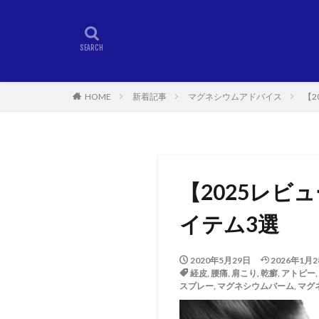
HOME
新着記事
マグネシウムアドバイス
【
【2025レ
イテム3選
2020年5月29日
2026年1月2
経皮
,
腰痛
,
肩こり
,
乾癬
,
アトピー
,
スプレー
,
マグネシウムバーム
,
マグ