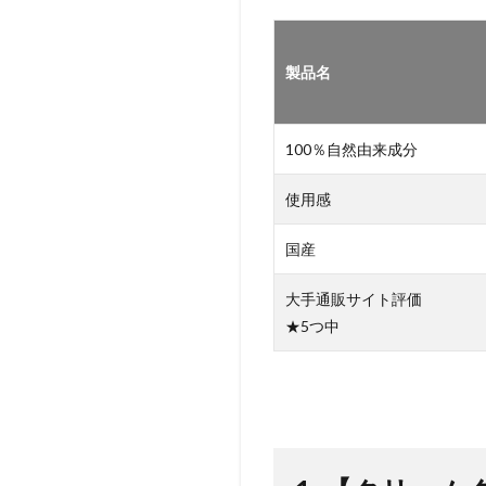
イ
プ】
マグ
製品名
バー
ム
1.1
100％自然由来成分
マグバ
ーム：
使用感
Amazon
トップ
国産
レビュ
ー（レ
ビュー
大手通販サイト評価
数787
★5つ中
平均4.1
点/5
点
2025年
11月18
日現
在）