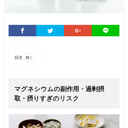
目次
1
マグ
ネシ
ウム
の副
マグネシウムの副作用・過剰摂
作
用・
取・摂りすぎのリスク
過剰
摂
取・
摂り
すぎ
のリ