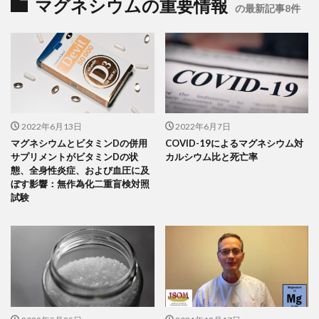
マグネシウムの重要情報
の最新記事8件
2022年6月13日
2022年6月7日
マグネシウムとビタミンDの併用
COVID-19によるマグネシウム対
サプリメントがビタミンDの状
カルシウム比と死亡率
態、全身性炎症、および血圧に及
ぼす影響：無作為化二重盲検対照
試験