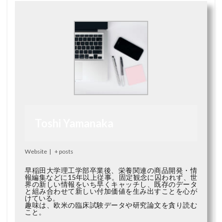
Toshi Yamanaka
Website
|
+ posts
早稲田大学理工学部卒業後、栄養関連の商品開発・情
報編集などに15年以上従事。固定観念に囚われず、世
界の新しい情報をいち早くキャッチし、既存のデータ
と組み合わせて新しい付加価値を生み出すことを心が
けている。
趣味は、欧米の臨床試験データや研究論文を貪り読む
こと。