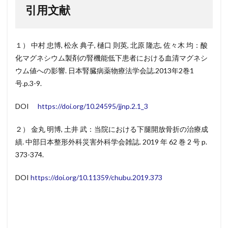
引用文献
１） 中村 忠博, 松永 典子, 樋口 則英, 北原 隆志, 佐々木 均：酸
化マグネシウム製剤の腎機能低下患者における血清マグネシ
ウム値への影響. 日本腎臓病薬物療法学会誌.2013年2巻1
号.p.3-9.
DOI
https://doi.org/10.24595/jjnp.2.1_3
２） 金丸 明博, 土井 武：当院における下腿開放骨折の治療成
績. 中部日本整形外科災害外科学会雑誌. 2019 年 62 巻 2 号 p.
373-374.
DOI
https://doi.org/10.11359/chubu.2019.373