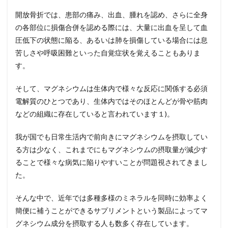
する
原因
開放骨折では、患部の痛み、出血、腫れを認め、さらに全身
と
の各部位に損傷合併を認める際には、大量に出血を呈して血
は？
圧低下の状態に陥る、あるいは肺を損傷している場合には息
3
苦しさや呼吸困難といった自覚症状を覚えることもありま
【第
２
す。
章】
開放
そして、マグネシウムは生体内で様々な反応に関係する必須
骨折
電解質のひとつであり、生体内ではそのほとんどが骨や筋肉
しな
いた
などの組織に存在していると言われています１)。
めに
マグ
我が国でも日常生活内で前向きにマグネシウムを摂取してい
ネシ
ウム
る方は少なく、これまでにもマグネシウムの摂取量が減少す
サプ
ることで様々な病気に陥りやすいことが問題視されてきまし
リメ
た。
ント
を摂
取す
そんな中で、近年では多種多様のミネラルを同時に効率よく
る重
簡便に補うことができるサプリメントという製品によってマ
要性
グネシウム成分を摂取する人も数多く存在しています。
4