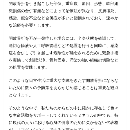
開放骨折を引き起こした部位、重症度、原因、形態、軟部組
織損傷の合併有無などによって治療法が異なり、皮膚壊死、
感染、癒合不全など合併症が多いと指摘されており、速やか
な治療を必要とします。
開放骨折を万が一発症した場合には、全身状態を確認して、
適切な輸液や人工呼吸管理などの処置を行うと同時に、感染
症を合併して引き起こす危険性が懸念されるために緊急手術
を実施して創部洗浄、骨片固定、汚染の強い組織の切除など
の処置を実践します。
このような日常生活に重大な支障をきたす開放骨折にならな
いために数々の予防策をあらかじめ講じることは重要な観点
となります。
そのような中で、私たちのからだの中に確かに存在して色々
な生命活動をサポートしてくれているミネラルの中でも、特
に現代の人々における心身の健康のために欠かせない代表格
が、「マグネシウム」であると言われています。