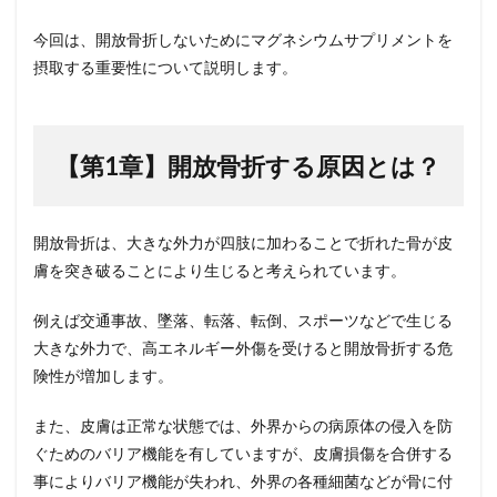
【まと
今回は、開放骨折しないためにマグネシウムサプリメントを
め（お
わり
摂取する重要性について説明します。
に）】
5
引用
文献
【第1章】開放骨折する原因とは？
5.1
著者
につ
開放骨折は、大きな外力が四肢に加わることで折れた骨が皮
いて
膚を突き破ることにより生じると考えられています。
5.1.0.1
M先生
例えば交通事故、墜落、転落、転倒、スポーツなどで生じる
大きな外力で、高エネルギー外傷を受けると開放骨折する危
険性が増加します。
また、皮膚は正常な状態では、外界からの病原体の侵入を防
ぐためのバリア機能を有していますが、皮膚損傷を合併する
事によりバリア機能が失われ、外界の各種細菌などが骨に付