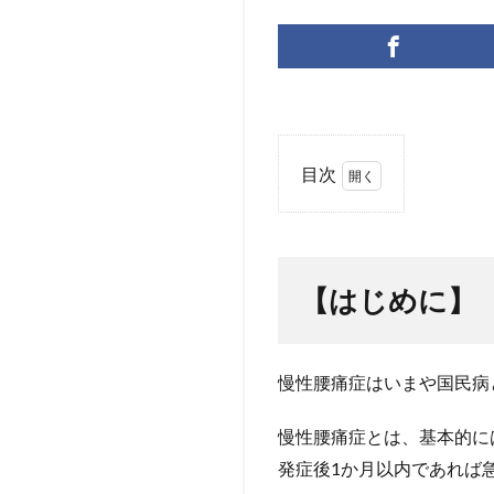
目次
1
【は
じめ
に】
【はじめに】
2
【第
1
慢性腰痛症はいまや国民病とも
章】
慢性
腰痛
慢性腰痛症とは、基本的に
症を
発症後1か月以内であれば
引き