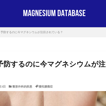
を予防するのに今マグネシウムが注目されている？
予防するのに今マグネシウムが注
月3日
整形外科的疾患
慢性腰痛症