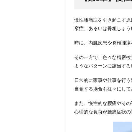
れる
重要
性
慢性腰痛症を引き起こす原
4
窄症、あるいは骨粗しょう
【まと
め（お
時に、内臓疾患や脊椎腫瘍
わり
に）】
その一方で、色々な精密検
5
ようなパターンに該当する
引
用
日常的に家事や仕事を行う
文
自覚する場合も往々にして
献
5.1
また、慢性的な腰痛やその
著者
心理的な負荷が腰痛症状の
につ
いて
5.1.0.1