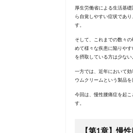
起こ
厚生労働省による生活基礎
す原
因と
ら自覚しやすい症状であり
は？
す。
3
【第
そして、これまでの数々の
２
めて様々な疾患に陥りやす
章】
を摂取している方は少ない
慢性
腰痛
症に
一方では、近年において効
罹患
ウムクリームという製品を
しな
いた
今回は、慢性腰痛症を起こ
めに
マグ
す。
ネシ
ウム
製品
を取
【第1章】慢
り入