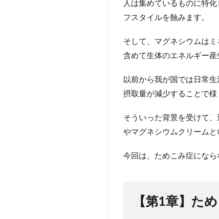
人は集めているものに特化
3
フスタイルを蝕みます。
【第
２
そして、マグネシウムはミ
章】
ため
含めて生体のエネルギー産
こみ
症に
以前から我が国では日常生
なら
摂取量が減少することで様
ない
ため
にマ
そういった背景を受けて、
グネ
やマグネシウムクリームと
シウ
ム製
今回は、ためこみ症になら
品を
取り
入れ
る重
要性
【第1章】た
4