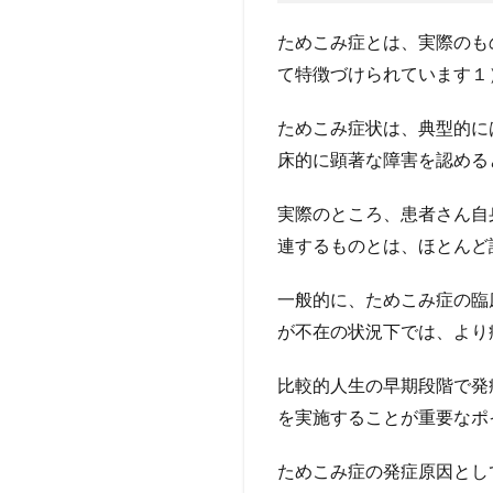
【まと
め（お
ためこみ症とは、実際のも
わり
て特徴づけられています１
に）】
5
ためこみ症状は、典型的に
【引
床的に顕著な障害を認める
用文
献】
実際のところ、患者さん自
5.1
連するものとは、ほとんど
著者
につ
一般的に、ためこみ症の臨
いて
が不在の状況下では、より
5.1.0.1
M先生
比較的人生の早期段階で発
を実施することが重要なポ
ためこみ症の発症原因とし