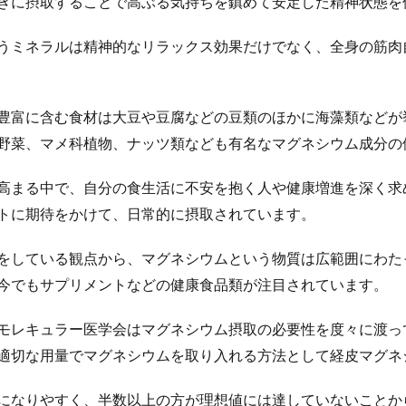
きに摂取することで高ぶる気持ちを鎮めて安定した精神状態を
うミネラルは精神的なリラックス効果だけでなく、全身の筋肉
豊富に含む食材は大豆や豆腐などの豆類のほかに海藻類などが
野菜、マメ科植物、ナッツ類なども有名なマグネシウム成分の
高まる中で、自分の食生活に不安を抱く人や健康増進を深く求
トに期待をかけて、日常的に摂取されています。
をしている観点から、マグネシウムという物質は広範囲にわた
今でもサプリメントなどの健康食品類が注目されています。
モレキュラー医学会はマグネシウム摂取の必要性を度々に渡っ
適切な用量でマグネシウムを取り入れる方法として経皮マグネ
になりやすく、半数以上の方が理想値には達していないことか