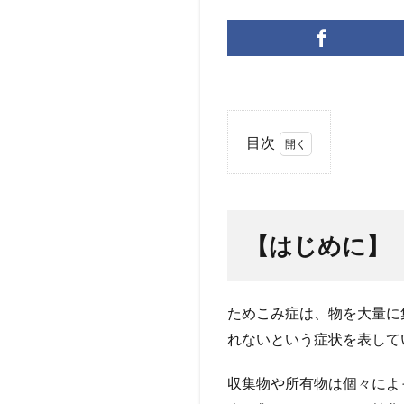
目次
1
【は
じめ
に】
【はじめに】
2
【第
1
ためこみ症は、物を大量に
章】
ため
れないという症状を表して
こみ
症と
収集物や所有物は個々によ
は？