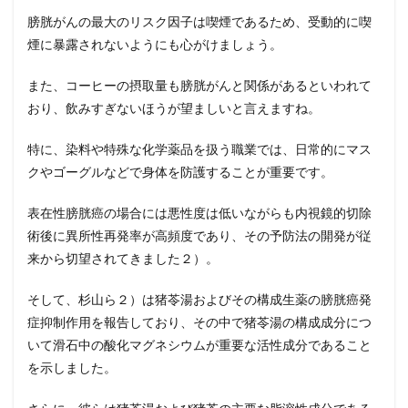
膀胱がんの最大のリスク因子は喫煙であるため、受動的に喫
煙に暴露されないようにも心がけましょう。
また、コーヒーの摂取量も膀胱がんと関係があるといわれて
おり、飲みすぎないほうが望ましいと言えますね。
特に、染料や特殊な化学薬品を扱う職業では、日常的にマス
クやゴーグルなどで身体を防護することが重要です。
表在性膀胱癌の場合には悪性度は低いながらも内視鏡的切除
術後に異所性再発率が高頻度であり、その予防法の開発が従
来から切望されてきました２）。
そして、杉山ら２）は猪苓湯およびその構成生薬の膀胱癌発
症抑制作用を報告しており、その中で猪苓湯の構成成分につ
いて滑石中の酸化マグネシウムが重要な活性成分であること
を示しました。