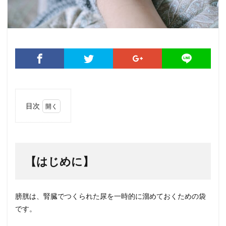
目次
1
【は
じめ
に】
【はじめに】
2
【第
1
章】
膀胱は、腎臓でつくられた尿を一時的に溜めておくための袋
膀胱
です。
癌に
なる