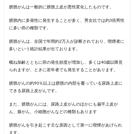
膀胱がんは一般的に膀胱上皮が悪性変化したものです。
膀胱内に多発性に発生することが多く、男女比では約
3
倍男性
に多い癌の種類です。
膀胱がんは、全国で年間約
2
万人が診断されており、喫煙者に
多いという統計結果が出ております。
概ね加齢とともに癌の発生頻度が増加し、多くは
40
歳以降見
られますが、ときに若年者でも発生することがあります。
膀胱がんの約
90
％以上は膀胱の内部を覆っている尿路上皮に
できる尿路上皮がんです。
また、膀胱がんには、尿路上皮がんのほかにも扁平上皮が
ん、腺がん、小細胞がんなどの種類もあります
膀胱がんを引き起こす主な原因として第一に喫煙があげられ
ます。