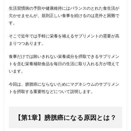
【まと
生活習慣病の予防や健康維持にはバランスのとれた食生活が
め（お
欠かせませんが、規則正しい食事を続けるのは意外と困難で
わり
に）】
す。
4.1
そこで近年では手軽に栄養を補えるサプリメントの需要が高
引用
文献
まりつつあります。
4.2
食事だけでは賄いきれない栄養成分を摂取できるサプリメン
著者
につ
トを含む栄養補助食品を毎日の生活に取り入れる方が増えて
いて
います。
4.2.0.1
M先生
今回は、膀胱癌にならないためにマグネシウムのサプリメン
トを摂取する重要性などについて説明します。
【第
1
章】膀胱癌になる原因とは？