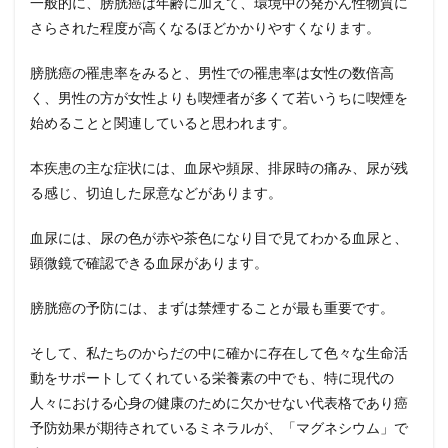
一般的に、膀胱癌は年齢に加えて、環境中の発がん性物質に
さらされた程度が高くなるほどかかりやすくなります。
膀胱癌の罹患率をみると、男性での罹患率は女性の数倍高
く、男性の方が女性よりも喫煙者が多くて若いうちに喫煙を
始めることと関連していると思われます。
本疾患の主な症状には、血尿や頻尿、排尿時の痛み、尿が残
る感じ、切迫した尿意などがあります。
血尿には、尿の色が赤や茶色になり目で見てわかる血尿と、
顕微鏡で確認できる血尿があります。
膀胱癌の予防には、まずは禁煙することが最も重要です。
そして、私たちのからだの中に確かに存在して色々な生命活
動をサポートしてくれている栄養素の中でも、特に現代の
人々における心身の健康のために欠かせない代表格であり癌
予防効果が期待されているミネラルが、「マグネシウム」で