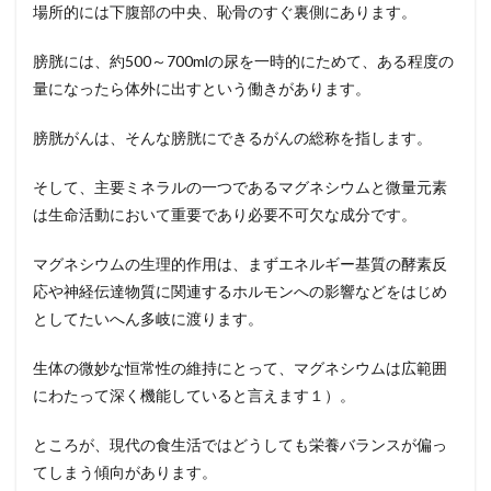
原因
場所的には下腹部の中央、恥骨のすぐ裏側にあります。
と
は？
膀胱には、約
500
～
700ml
の尿を一時的にためて、ある程度の
3
量になったら体外に出すという働きがあります。
【第
２
膀胱がんは、そんな膀胱にできるがんの総称を指します。
章】
膀胱
癌に
そして、主要ミネラルの一つであるマグネシウムと微量元素
なら
は生命活動において重要であり必要不可欠な成分です。
ない
ため
にマ
マグネシウムの生理的作用は、まずエネルギー基質の酵素反
グネ
応や神経伝達物質に関連するホルモンへの影響などをはじめ
シウ
ムサ
としてたいへん多岐に渡ります。
プリ
メン
生体の微妙な恒常性の維持にとって、マグネシウムは広範囲
トを
にわたって深く機能していると言えます１）。
摂取
する
重要
ところが、現代の食生活ではどうしても栄養バランスが偏っ
性
てしまう傾向があります。
4