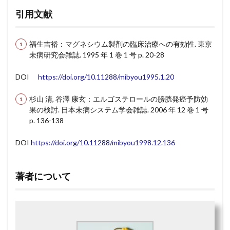
引用文献
福生吉裕：マグネシウム製剤の臨床治療への有効性
.
東京
未病研究会雑誌
. 1995
年
1
巻
1
号
p. 20-28
DOI
https://doi.org/10.11288/mibyou1995.1.20
杉山 清
,
谷澤 康玄：エルゴステロールの膀胱発癌予防効
果の検討
.
日本未病システム学会雑誌
. 2006
年
12
巻
1
号
p. 136-138
DOI
https://doi.org/10.11288/mibyou1998.12.136
著者について