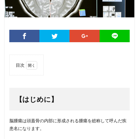
目次
1
【は
じめ
に】
【はじめに】
2
【第
1
章】
脳腫瘍は頭蓋骨の内部に形成される腫瘍を総称して呼んだ疾
脳腫
患名になります。
瘍と
は？