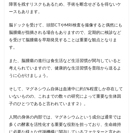
障害を残すリスクもあるため、手術を断念せざるを得ないケ
ースもあります。
脳ドックを受けて、頭部CTやMRI検査を撮像すると偶然にも
脳腫瘍が指摘される場合もありますので、定期的に検診など
を受けて脳腫瘍を早期発見することは重要な観点となりま
す。
また、脳腫瘍の進行は食生活など生活習慣が関与していると
考えられていますので、健康的な生活習慣を普段から送るよ
うに心がけましょう。
そして、マグネシウム自体は血液中に約1%程度しか存在して
いないものの、これまでの数々の研究によって重要な生体因
子のひとつであると言われています２）。
人間の身体の内部では、マグネシウムという成分は通常では
多くの酵素を活性化する重要な役割を担っており、生命維持
に必要な様々な代謝機構に関与しているファクターと言われ