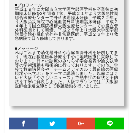
■プロフィール
平成１９年に大阪市立大学医学部医学科を卒業後に初
期臨床研修を2年間修了後、平成２１年より大阪急性期
総合医療センターで外科後期臨床研修、平成２２年よ
り大阪労災病院で心臓血管外科後期臨床研修、平成２
４年より国立病院機構大阪医療センターにて心臓血管
外科医員として研鑽、平成２５年より大阪大学医学部
附属病院心臓血管外科非常勤医師、平成２６年より救
急病院で日々修練しております。
■メッセージ
私はこれまで消化器外科や心臓血管外科を研鑽して参
り、現在は救急医学診療を中心に地域医療に貢献して
おります。日々の診療のみならず学会発表や論文執筆
等の学術活動も積極的に行っております。その他、学
校で救命講習会や「チームメディカル：最前線の医療
現場から学ぶ」をテーマに講演しました。以前にはテ
レビ大阪「やさしいニュース」で熱中症の症状と予防
法を丁寧に解説しました。大阪マラソンでは、大阪府
医師会派遣医師として救護活動を行いました。