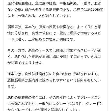
原発性脳腫瘍は、主に脳や髄膜、中枢脳神経、下垂体、血管
などの脳組織から発生する脳腫瘍であり、現在では約150種類
以上に分類されることが知られています。
脳腫瘍は、基本的に腫瘍の性質や特徴などによって良性と悪
性に分類され、良性の場合には一般的に腫瘍が増殖するスピ
ードは遅く、正常組織との境目が明確です。
その一方で、悪性のケースでは腫瘍が増加するスピードが速
く、悪性化した細胞が周囲組織に浸潤して広がっていき境目
が明確ではありません。
通常では、良性脳腫瘍は脳の外側の組織に形成されやすく、
悪性脳腫瘍は脳内部に認められやすいという傾向を有してい
ます。
悪性の脳腫瘍の場合には、その悪性度によってグレードごと
に分類されており、一般的にはグレード1は良性、グレード2
からグレード4までが悪性と認識されています。