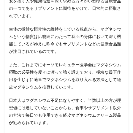
安を抱く人や健康増進を深く求める方々がいわゆる健康食品
の一つであるサプリメントに期待をかけて、日常的に摂取さ
れています。
生体の微妙な恒常性の維持をしている観点から、マグネシウ
ムという物質は広範囲にわたって我々の身体において深く機
能しているがゆえに昨今でもサプリメントなどの健康食品類
が注目されているのです。
また、これまでにオーソモレキュラー医学会はマグネシウム
摂取の必要性を度々に渡って強く訴えており、極端な緩下作
用を生じずに適量でマグネシウムを取り入れる方法として経
皮マグネシウムを推奨しています。
日本人はマグネシウム不足になりやすく、半数以上の方が理
想値には達していないことからも、食事やサプリメント以外
の方法で毎日でも使用できる経皮マグネシウムクリーム製品
が勧められています。