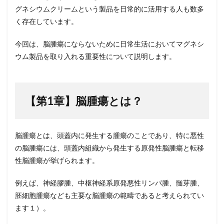
5
グネシウムクリームという製品を日常的に活用する人も数多
引用
く存在しています。
文献
5.1
今回は、脳腫瘍にならないために日常生活においてマグネシ
著者
ウム製品を取り入れる重要性について説明します。
につ
いて
5.1.0.1
M先生
【第1章】脳腫瘍とは？
脳腫瘍とは、頭蓋内に発生する腫瘍のことであり、特に悪性
の脳腫瘍には、頭蓋内組織から発生する原発性脳腫瘍と転移
性脳腫瘍が挙げられます。
例えば、神経膠腫、中枢神経系原発悪性リンパ腫、髄芽腫、
胚細胞腫瘍なども主要な脳腫瘍の範疇であると考えられてい
ます１）。