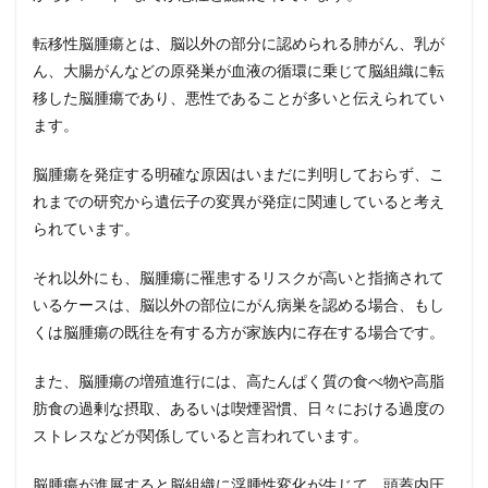
転移性脳腫瘍とは、脳以外の部分に認められる肺がん、乳が
ん、大腸がんなどの原発巣が血液の循環に乗じて脳組織に転
移した脳腫瘍であり、悪性であることが多いと伝えられてい
ます。
脳腫瘍を発症する明確な原因はいまだに判明しておらず、こ
れまでの研究から遺伝子の変異が発症に関連していると考え
られています。
それ以外にも、脳腫瘍に罹患するリスクが高いと指摘されて
いるケースは、脳以外の部位にがん病巣を認める場合、もし
くは脳腫瘍の既往を有する方が家族内に存在する場合です。
また、脳腫瘍の増殖進行には、高たんぱく質の食べ物や高脂
肪食の過剰な摂取、あるいは喫煙習慣、日々における過度の
ストレスなどが関係していると言われています。
脳腫瘍が進展すると脳組織に浮腫性変化が生じて、頭蓋内圧