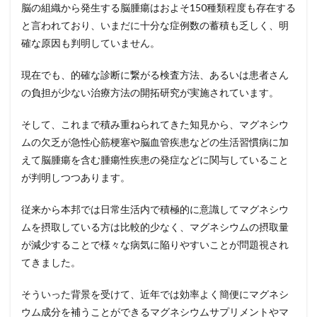
脳の組織から発生する脳腫瘍はおよそ150種類程度も存在する
3
と言われており、いまだに十分な症例数の蓄積も乏しく、明
【第
２
確な原因も判明していません。
章】
脳腫
現在でも、的確な診断に繋がる検査方法、あるいは患者さん
瘍に
なら
の負担が少ない治療方法の開拓研究が実施されています。
ない
ため
そして、これまで積み重ねられてきた知見から、マグネシウ
にマ
グネ
ムの欠乏が急性心筋梗塞や脳血管疾患などの生活習慣病に加
シウ
えて脳腫瘍を含む腫瘍性疾患の発症などに関与していること
ム製
が判明しつつあります。
品を
取り
入れ
従来から本邦では日常生活内で積極的に意識してマグネシウ
る重
ムを摂取している方は比較的少なく、マグネシウムの摂取量
要性
が減少することで様々な病気に陥りやすいことが問題視され
4
てきました。
【まと
め（お
わり
そういった背景を受けて、近年では効率よく簡便にマグネシ
に）】
ウム成分を補うことができるマグネシウムサプリメントやマ