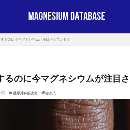
防するのに今マグネシウムが注目されている？
するのに今マグネシウムが注目
0日
整形外科的疾患
巻き爪