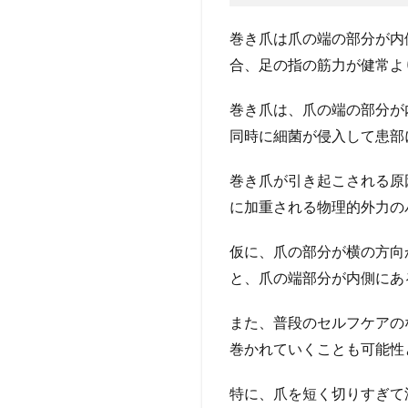
め（お
わり
巻き爪は爪の端の部分が内
に）】
合、足の指の筋力が健常よ
5
引
巻き爪は、爪の端の部分が
用
同時に細菌が侵入して患部
文
献
巻き爪が引き起こされる原
5.1
に加重される物理的外力の
著者
につ
いて
仮に、爪の部分が横の方向
と、爪の端部分が内側にあ
5.1.0.1
M先生
また、普段のセルフケアの
巻かれていくことも可能性
特に、爪を短く切りすぎて