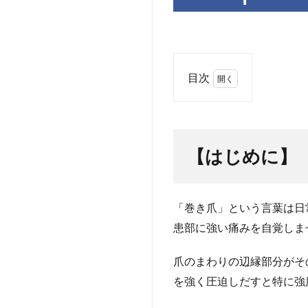
目次
1
【は
じめ
に】
【はじめに】
2
【第
1
「巻き爪」という言葉は日
章】
巻き
患部に強い痛みを自覚しま
爪に
なる
爪のまわりの辺縁部分がそ
原因
を強く圧迫しだすと特に強
と
は？