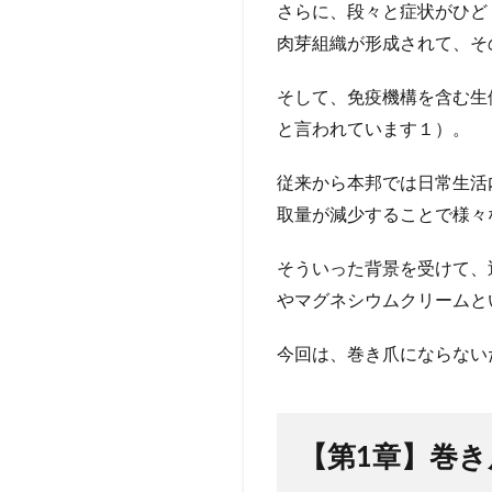
さらに、段々と症状がひど
3
肉芽組織が形成されて、そ
【第
２
章】
そして、免疫機構を含む生
巻き
と言われています１）。
爪に
なら
従来から本邦では日常生活
ない
ため
取量が減少することで様々
にマ
グネ
そういった背景を受けて、
シウ
やマグネシウムクリームと
ム製
品を
取り
今回は、巻き爪にならない
入れ
る重
要性
【第1章】巻
4
【まと