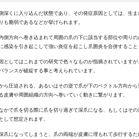
側深くに入り込んだ状態であり、その発症原因としては、生ま
りも脆弱であるなどが挙げられます。
内側方向へ巻き込まれて周囲の爪の下に該当する部位や周りの
に感染を引き起こして強い炎症を起こし爪囲炎を合併すること
因としてはこれまでの研究で色々なものが指摘されていますが
バランスが破綻する事と考えられています。
から圧迫される、あるいはその逆で爪が下のベクトル方向から
る皮膚や周囲組織の方向へ巻いていく動きに繋がります。
なかで爪を切る際に爪を切り過ぎて深爪になる、もしくはその
として想定されます。
深爪になってしまうと、爪の両端が皮膚に埋もれて歩行するた