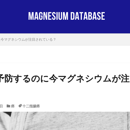
に今マグネシウムが注目されている？
予防するのに今マグネシウムが注
2日
癌
十二指腸癌