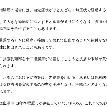
指腸癌の場合には、自覚症状がほとんどなく無症状で経過する
して大きな癌病変に拡大すると食事が通りにくくなり、腹痛や
腸閉塞を合併することもあります。
通過するときに腫瘍と接触して擦れて出血することで気付かな
性に検出されることもあります。
二指腸乳頭部を十二指腸癌が閉塞してしまうと皮膚や眼球が黄
られます。
した場合における治療策は、内視鏡を用いる、あるいは外科的
は薬物療法を実践するのが主な手段となり、実際にどのような
れます。
は血液中に約
1%
程度しか存在していないものの、これまでの