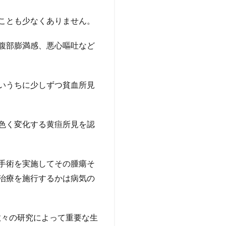
ことも少なくありません。
腹部膨満感、悪心嘔吐など
いうちに少しずつ貧血所見
色く変化する黄疸所見を認
手術を実施してその腫瘍そ
治療を施行するかは病気の
数々の研究によって重要な生