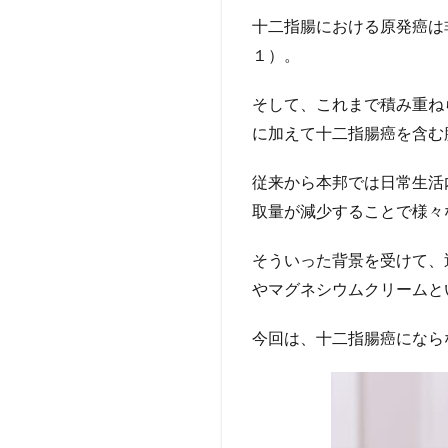
原因
十二指腸における原発癌は
と
は？
１）。
3
そして、これまで積み重ね
【まと
め（お
に加えて十二指腸癌を含む
わり
に）】
従来から本邦では日常生活
3.1
取量が減少することで様々
引用
文献
そういった背景を受けて、
3.2
やマグネシウムクリームと
著者
につ
今回は、十二指腸癌になら
いて
3.2.0.1
M先生