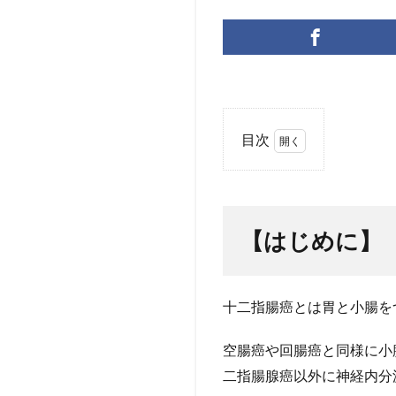
目次
1
【は
じめ
に】
【はじめに】
2
【第
1
十二指腸癌とは胃と小腸を
章】
十二
指腸
空腸癌や回腸癌と同様に小
癌に
二指腸腺癌以外に神経内分
なる