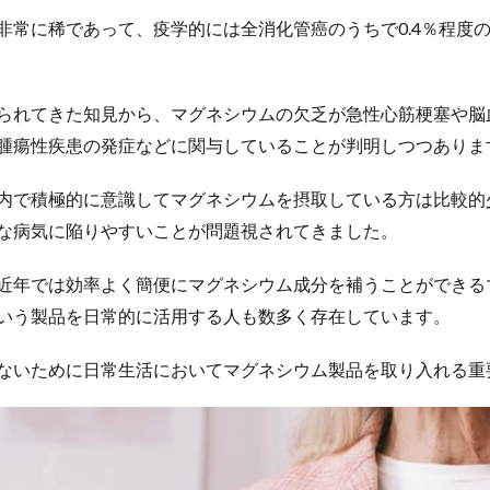
非常に稀であって、疫学的には全消化管癌のうちで
0.4
％程度
られてきた知見から、マグネシウムの欠乏が急性心筋梗塞や脳
腫瘍性疾患の発症などに関与していることが判明しつつありま
内で積極的に意識してマグネシウムを摂取している方は比較的
な病気に陥りやすいことが問題視されてきました。
近年では効率よく簡便にマグネシウム成分を補うことができる
いう製品を日常的に活用する人も数多く存在しています。
ないために日常生活においてマグネシウム製品を取り入れる重